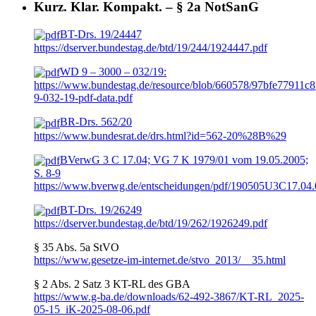
Kurz. Klar. Kompakt. – § 2a NotSanG
BT-Drs. 19/24447
https://dserver.bundestag.de/btd/19/244/1924447.pdf
WD 9 – 3000 – 032/19:
https://www.bundestag.de/resource/blob/660578/97bfe7791
9-032-19-pdf-data.pdf
BR-Drs. 562/20
https://www.bundesrat.de/drs.html?id=562-20%28B%29
BVerwG 3 C 17.04; VG 7 K 1979/01 vom 19.05.2005;
S. 8-9
https://www.bverwg.de/entscheidungen/pdf/190505U3C17.04.
BT-Drs. 19/26249
https://dserver.bundestag.de/btd/19/262/1926249.pdf
§ 35 Abs. 5a StVO
https://www.gesetze-im-internet.de/stvo_2013/__35.html
§ 2 Abs. 2 Satz 3 KT-RL des GBA
https://www.g-ba.de/downloads/62-492-3867/KT-RL_2025-
05-15_iK-2025-08-06.pdf