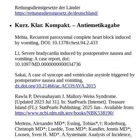
Rettungsdienstgesetze der Länder
https://rettungsdienstgesetz.de/deutschland/
Kurz. Klar. Kompakt. – Antiemetikagabe
Mehta, Recurrent paroxysmal complete heart block induced
by vomiting, DOI: 10.1378/chest.94.2.433
Li, Severe bradycardia induced by postoperative nausea and
vomiting: A case report, doi:
10.1097/MD.0000000000034736
Sakai, A case of syncope and ventricular asystole triggered by
postoperative nausea and vomiting,
dx.doi.org/10.21466/ac.ACOSAVA.2015
Rawla P, Devasahayam J. Mallory-Weiss Syndrome.
[Updated 2023 Jul 31]. In: StatPearls [Internet]. Treasure
Island (FL): StatPearls Publishing; 2025 Jan-. Available from:
https://www.ncbi.nlm.nih.gov/books/NBK538190/
Mertens, Alexander MD*; Essing, Tobias*,†; Roderburg,
Christoph MD*; Luedde, Tom MD*; Kandler, Jennis MD*;
Loosen, Sven H. MD*. A Systematic Analysis of Incidence,