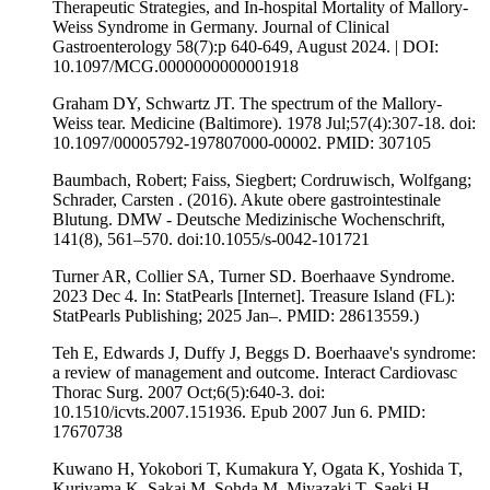
Therapeutic Strategies, and In-hospital Mortality of Mallory-
Weiss Syndrome in Germany. Journal of Clinical
Gastroenterology 58(7):p 640-649, August 2024. | DOI:
10.1097/MCG.0000000000001918
Graham DY, Schwartz JT. The spectrum of the Mallory-
Weiss tear. Medicine (Baltimore). 1978 Jul;57(4):307-18. doi:
10.1097/00005792-197807000-00002. PMID: 307105
Baumbach, Robert; Faiss, Siegbert; Cordruwisch, Wolfgang;
Schrader, Carsten . (2016). Akute obere gastrointestinale
Blutung. DMW - Deutsche Medizinische Wochenschrift,
141(8), 561–570. doi:10.1055/s-0042-101721
Turner AR, Collier SA, Turner SD. Boerhaave Syndrome.
2023 Dec 4. In: StatPearls [Internet]. Treasure Island (FL):
StatPearls Publishing; 2025 Jan–. PMID: 28613559.)
Teh E, Edwards J, Duffy J, Beggs D. Boerhaave's syndrome:
a review of management and outcome. Interact Cardiovasc
Thorac Surg. 2007 Oct;6(5):640-3. doi:
10.1510/icvts.2007.151936. Epub 2007 Jun 6. PMID:
17670738
Kuwano H, Yokobori T, Kumakura Y, Ogata K, Yoshida T,
Kuriyama K, Sakai M, Sohda M, Miyazaki T, Saeki H,