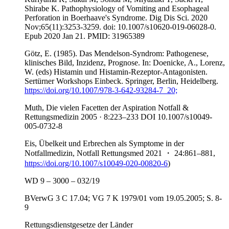
Shirabe K. Pathophysiology of Vomiting and Esophageal
Perforation in Boerhaave's Syndrome. Dig Dis Sci. 2020
Nov;65(11):3253-3259. doi: 10.1007/s10620-019-06028-0.
Epub 2020 Jan 21. PMID: 31965389
Götz, E. (1985). Das Mendelson-Syndrom: Pathogenese,
klinisches Bild, Inzidenz, Prognose. In: Doenicke, A., Lorenz,
W. (eds) Histamin und Histamin-Rezeptor-Antagonisten.
Sertürner Workshops Einbeck. Springer, Berlin, Heidelberg.
https://doi.org/10.1007/978-3-642-93284-7_20;
Muth, Die vielen Facetten der Aspiration Notfall &
Rettungsmedizin 2005 · 8:223–233 DOI 10.1007/s10049-
005-0732-8
Eis, Übelkeit und Erbrechen als Symptome in der
Notfallmedizin, Notfall Rettungsmed 2021 ・ 24:861–881,
https://doi.org/10.1007/s10049-020-00820-6
)
WD 9 – 3000 – 032/19
BVerwG 3 C 17.04; VG 7 K 1979/01 vom 19.05.2005; S. 8-
9
Rettungsdienstgesetze der Länder