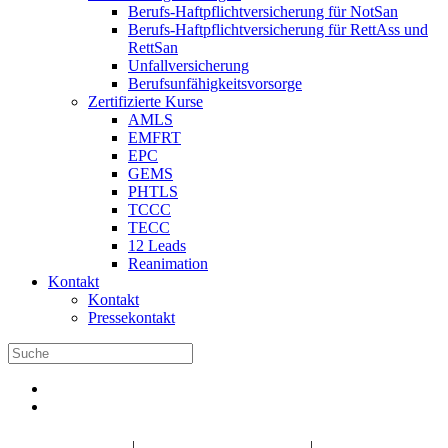
Berufs-Haftpflichtversicherung für NotSan
Berufs-Haftpflichtversicherung für RettAss und
RettSan
Unfallversicherung
Berufsunfähigkeitsvorsorge
Zertifizierte Kurse
AMLS
EMFRT
EPC
GEMS
PHTLS
TCCC
TECC
12 Leads
Reanimation
Kontakt
Kontakt
Pressekontakt
DBRD Shop
DBRD Akademie
DGRN
|
|