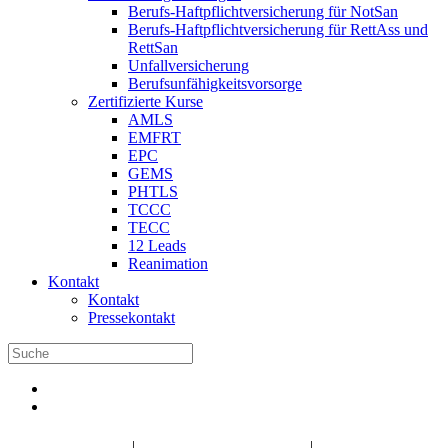
Berufs-Haftpflichtversicherung für NotSan
Berufs-Haftpflichtversicherung für RettAss und
RettSan
Unfallversicherung
Berufsunfähigkeitsvorsorge
Zertifizierte Kurse
AMLS
EMFRT
EPC
GEMS
PHTLS
TCCC
TECC
12 Leads
Reanimation
Kontakt
Kontakt
Pressekontakt
DBRD Shop
DBRD Akademie
DGRN
|
|