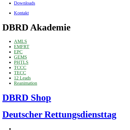
Downloads
Kontakt
DBRD Akademie
AMLS
EMFRT
EPC
GEMS
PHTLS
TCCC
TECC
12 Leads
Reanimation
DBRD Shop
Deutscher Rettungsdiensttag