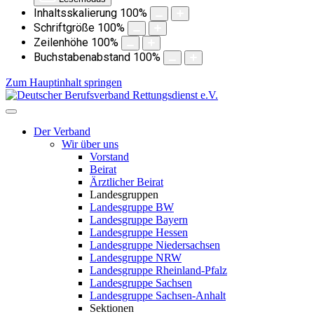
Inhaltsskalierung
100
%
Schriftgröße
100
%
Zeilenhöhe
100
%
Buchstabenabstand
100
%
Zum Hauptinhalt springen
Der Verband
Wir über uns
Vorstand
Beirat
Ärztlicher Beirat
Landesgruppen
Landesgruppe BW
Landesgruppe Bayern
Landesgruppe Hessen
Landesgruppe Niedersachsen
Landesgruppe NRW
Landesgruppe Rheinland-Pfalz
Landesgruppe Sachsen
Landesgruppe Sachsen-Anhalt
Sektionen