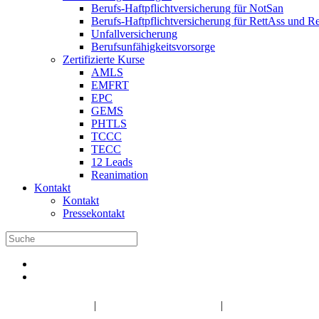
Berufs-Haftpflichtversicherung für NotSan
Berufs-Haftpflichtversicherung für RettAss und R
Unfallversicherung
Berufsunfähigkeitsvorsorge
Zertifizierte Kurse
AMLS
EMFRT
EPC
GEMS
PHTLS
TCCC
TECC
12 Leads
Reanimation
Kontakt
Kontakt
Pressekontakt
DBRD Shop
DBRD Akademie
DGRN
|
|