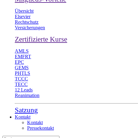
Übersicht
Elsevier
Rechtschutz
Versicherungen
Zertifizierte Kurse
AMLS
EMFRT
EPC
GEMS
PHTLS
TCCC
TECC
12 Leads
Reanimation
Satzung
Kontakt
Kontakt
Pressekontakt