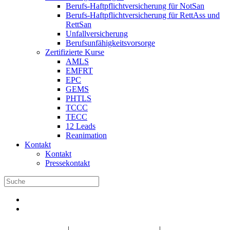
Berufs-Haftpflichtversicherung für NotSan
Berufs-Haftpflichtversicherung für RettAss und
RettSan
Unfallversicherung
Berufsunfähigkeitsvorsorge
Zertifizierte Kurse
AMLS
EMFRT
EPC
GEMS
PHTLS
TCCC
TECC
12 Leads
Reanimation
Kontakt
Kontakt
Pressekontakt
DBRD Shop
DBRD Akademie
DGRN
|
|