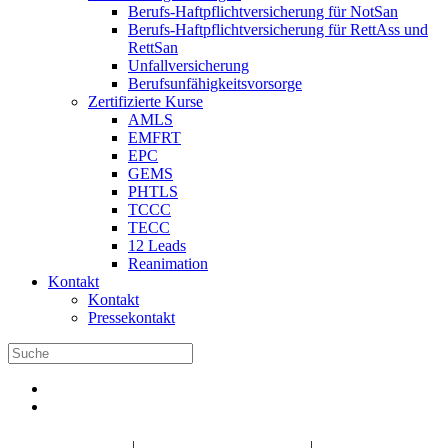
Berufs-Haftpflichtversicherung für NotSan
Berufs-Haftpflichtversicherung für RettAss und
RettSan
Unfallversicherung
Berufsunfähigkeitsvorsorge
Zertifizierte Kurse
AMLS
EMFRT
EPC
GEMS
PHTLS
TCCC
TECC
12 Leads
Reanimation
Kontakt
Kontakt
Pressekontakt
DBRD Shop
DBRD Akademie
DGRN
|
|