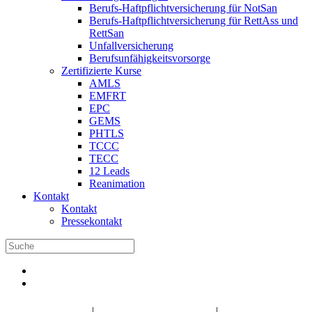
Berufs-Haftpflichtversicherung für NotSan
Berufs-Haftpflichtversicherung für RettAss und
RettSan
Unfallversicherung
Berufsunfähigkeitsvorsorge
Zertifizierte Kurse
AMLS
EMFRT
EPC
GEMS
PHTLS
TCCC
TECC
12 Leads
Reanimation
Kontakt
Kontakt
Pressekontakt
DBRD Shop
DBRD Akademie
DGRN
|
|