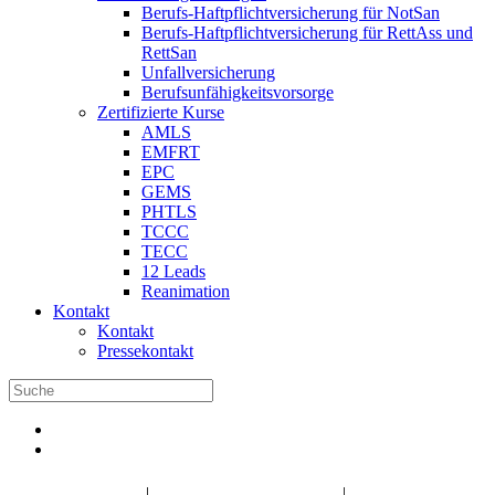
Berufs-Haftpflichtversicherung für NotSan
Berufs-Haftpflichtversicherung für RettAss und
RettSan
Unfallversicherung
Berufsunfähigkeitsvorsorge
Zertifizierte Kurse
AMLS
EMFRT
EPC
GEMS
PHTLS
TCCC
TECC
12 Leads
Reanimation
Kontakt
Kontakt
Pressekontakt
DBRD Shop
DBRD Akademie
DGRN
|
|