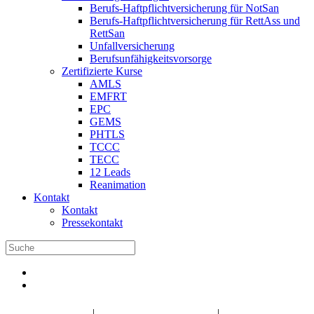
Berufs-Haftpflichtversicherung für NotSan
Berufs-Haftpflichtversicherung für RettAss und
RettSan
Unfallversicherung
Berufsunfähigkeitsvorsorge
Zertifizierte Kurse
AMLS
EMFRT
EPC
GEMS
PHTLS
TCCC
TECC
12 Leads
Reanimation
Kontakt
Kontakt
Pressekontakt
DBRD Shop
DBRD Akademie
DGRN
|
|