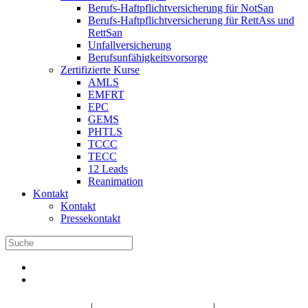
Berufs-Haftpflichtversicherung für NotSan
Berufs-Haftpflichtversicherung für RettAss und
RettSan
Unfallversicherung
Berufsunfähigkeitsvorsorge
Zertifizierte Kurse
AMLS
EMFRT
EPC
GEMS
PHTLS
TCCC
TECC
12 Leads
Reanimation
Kontakt
Kontakt
Pressekontakt
DBRD Shop
DBRD Akademie
DGRN
|
|